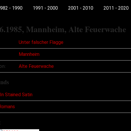
982 - 1990
1991 - 2000
2001 - 2010
2011 - 2020
6.1985
, Mannheim, Alte Feuerwache
Unter falscher Flagge
Mannheim
on:
Alte Feuerwache
ands
In Stained Satin
 Romans
t