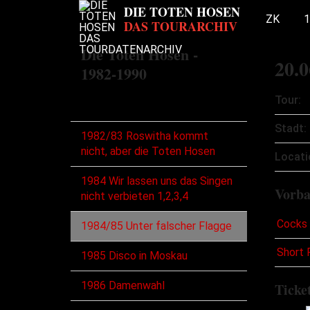
ZK
1
Die Toten Hosen -
20.0
1982-1990
Tour:
Touren
Stadt:
1982/83 Roswitha kommt
nicht, aber die Toten Hosen
Locati
1984 Wir lassen uns das Singen
Vorb
nicht verbieten 1,2,3,4
Cocks 
1984/85 Unter falscher Flagge
Short
1985 Disco in Moskau
1986 Damenwahl
Ticke