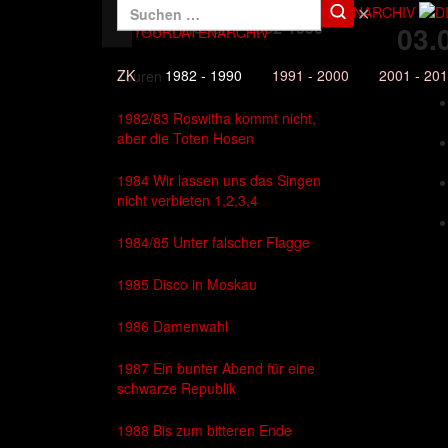
✕
Die Toten Hosen - 1982-1990
03.
DAS TOURDATENARCHIV
ZK
1982 - 1990
1991 - 2000
2001 - 20
Touren
1982/83 Roswitha kommt nicht,
aber die Toten Hosen
1984 Wir lassen uns das Singen
nicht verbieten 1,2,3,4
1984/85 Unter falscher Flagge
1985 Disco in Moskau
1986 Damenwahl
1987 Ein bunter Abend für eine
schwarze Republik
1988 Bis zum bitteren Ende