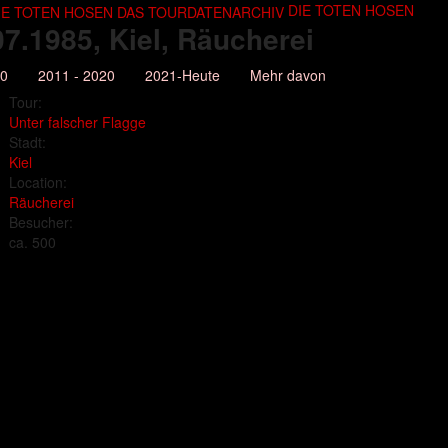
DIE TOTEN HOSEN
07.1985
, Kiel, Räucherei
10
2011 - 2020
2021-Heute
Mehr davon
Tour:
Unter falscher Flagge
Stadt:
Kiel
Location:
Räucherei
Besucher:
ca. 500