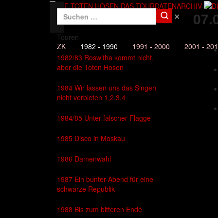
Die Toten Hosen - 1982-1990
07.
✕
DAS TOURDATENARCHIV
Touren
ZK
1982 - 1990
1991 - 2000
2001 - 20
1982/83 Roswitha kommt nicht,
aber die Toten Hosen
1984 Wir lassen uns das Singen
nicht verbieten 1,2,3,4
1984/85 Unter falscher Flagge
1985 Disco in Moskau
1986 Damenwahl
1987 Ein bunter Abend für eine
schwarze Republik
1988 Bis zum bitteren Ende