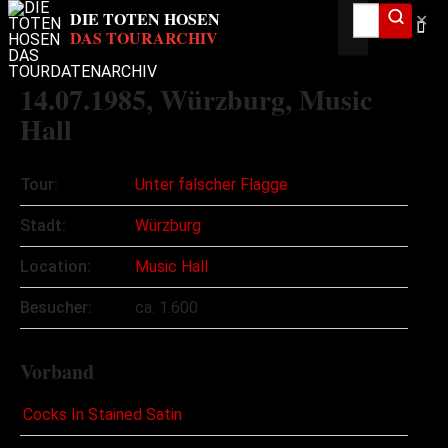
✕
14.07.1985
, Würzburg, Music
Hall
Tour:
Unter falscher Flagge
Stadt:
Würzburg
Location:
Music Hall
Besucher:
ca. 1.600
Vorband
Cocks In Stained Satin