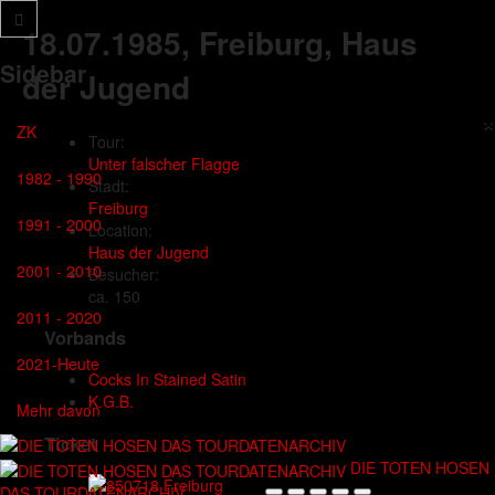
18.07.1985
, Freiburg, Haus
Sidebar
der Jugend
×
ZK
Tour:
Unter falscher Flagge
1982 - 1990
Stadt:
Freiburg
1991 - 2000
Location:
Haus der Jugend
2001 - 2010
Besucher:
ca. 150
2011 - 2020
Vorbands
2021-Heute
Cocks In Stained Satin
K.G.B.
Mehr davon
Ticket
DIE TOTEN HOSEN
DAS TOURDATENARCHIV