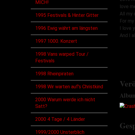
MICH!
love me
All my 
1995 Festivals & Hinter Gitter
For my 
1996 Ewig währt am längsten
I love 
And I a
1997 1000. Konzert
1998 Vans warped Tour /
Festivals
1998 Rheinpiraten
Verö
1998 Wir warten auf's Christkind
Albu
2000 Warum werde ich nicht
Satt?
2000 4 Tage / 4 Länder
Gesp
1999/2000 Unsterblich