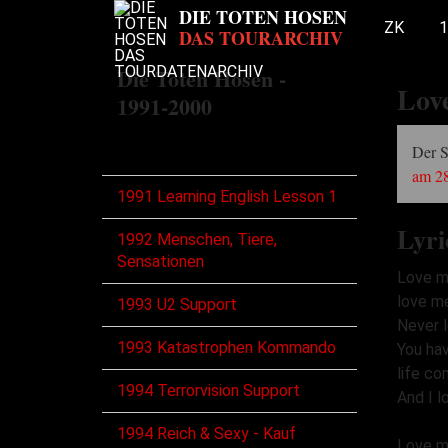
ZK
1
Die Toten Hosen -
Love
1991-2000
Touren
Der 
am 28
1991 Learning English Lesson 1
Lyri
1992 Menschen, Tiere,
Sensationen
Love m
love m
1993 U2 Support
Never 
1993 Katastrophen Kommando
You ha
life co
1994 Terrorvision Support
And I l
1994 Reich & Sexy - Kauf
Love m