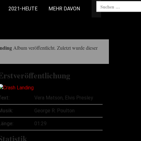
2021-HEUTE
MEHR DAVON
nding
Album veröffentlicht. Zuletzt wurde dieser
Erstveröffentlichung
Text:
Vera Matson, Elvis Presley
Musik:
George R. Poulton
Länge:
01:29
Statistik