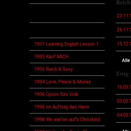
Reich
Diskographie
23.11.
Alben
26.11.
15.12.
1991 Learning English Lesson 1
1993 Kauf MICH
Alle
1993 Reich & Sexy
Ewig 
1994 Love, Peace & Money
16.03.
1996 Opium fürs Volk
03.05.
1996 Im Auftrag des Herrn
04.05.
1998 Wir warten auf's Christkind