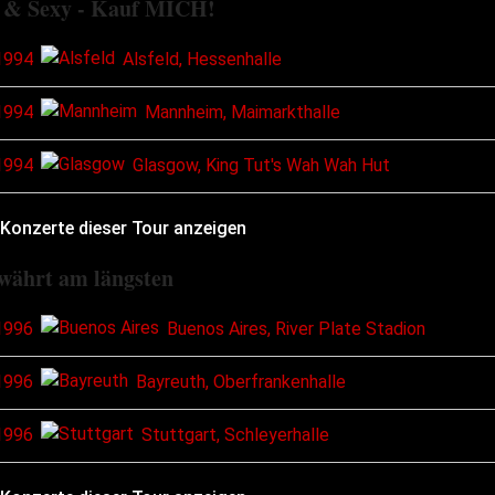
 & Sexy - Kauf MICH!
1994
Alsfeld, Hessenhalle
1994
Mannheim, Maimarkthalle
1994
Glasgow, King Tut's Wah Wah Hut
 Konzerte dieser Tour anzeigen
währt am längsten
1996
Buenos Aires, River Plate Stadion
1996
Bayreuth, Oberfrankenhalle
1996
Stuttgart, Schleyerhalle