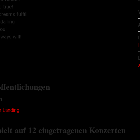
 true!
dreams fulfill.
darling,
you!
lways will!
ffentlichungen
m
ielt auf 12 eingetragenen Konzerten