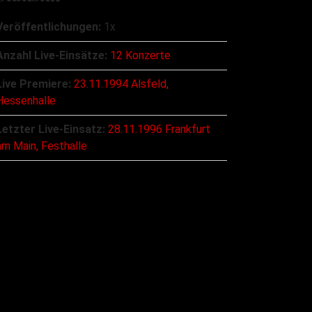
Veröffentlichungen:
1x
Anzahl Live-Einsätze:
12 Konzerte
Live Premiere:
23.11.1994 Alsfeld,
Hessenhalle
Letzter Live-Einsatz:
28.11.1996 Frankfurt
am Main, Festhalle