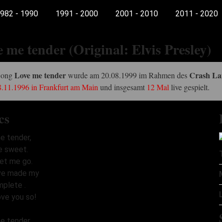
982 - 1990
1991 - 2000
2001 - 2010
2011 - 2020
 me tender (Original: Elvis Presley)
Love me tender
Crash La
Song
wurde am 20.08.1999 im Rahmen des
.11.1996 in Frankfurt am Main
und insgesamt
12 Mal
live gespielt.
cs
e tender,
e sweet.
let me go.
ve made my
mplete .
ove you so!
e tender,