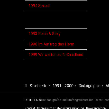
1994 Sexual
VHS
1993 Reich & Sexy
1996 Im Auftrag des Herrn
1999 Wir warten auf's Christkind
Startseite
1991 - 2000
Diskographie
A
DTH-DTA.de
ist das größte und umfangreichste Die Toten Hosen
Kontakt
|
Impressum
|
Datenschutzerklärung
|
Raketentechnik