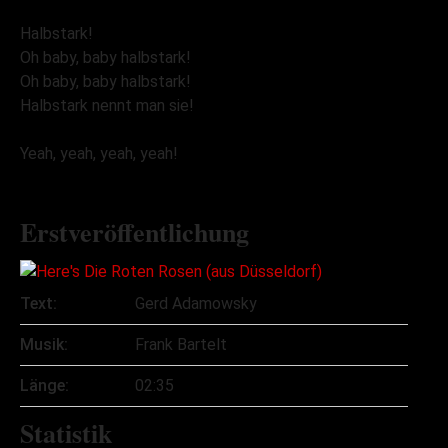
Halbstark!
Oh baby, baby halbstark!
Oh baby, baby halbstark!
Halbstark nennt man sie!
Yeah, yeah, yeah, yeah!
Erstveröffentlichung
Text:
Gerd Adamowsky
Musik:
Frank Bartelt
Länge:
02:35
Statistik