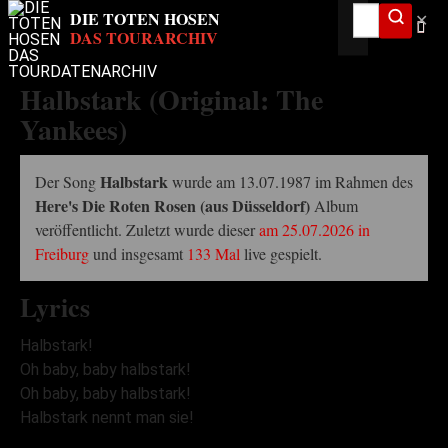
✕
Halbstark (Original: The
Yankees)
Halbstark
Der Song
wurde am 13.07.1987 im Rahmen des
Here's Die Roten Rosen (aus Düsseldorf)
Album
veröffentlicht. Zuletzt wurde dieser
am 25.07.2026 in
Freiburg
und insgesamt
133 Mal
live gespielt.
Lyrics
Halbstark!
Oh baby, baby halbstark!
Oh baby, baby halbstark!
Halbstark nennt man sie!