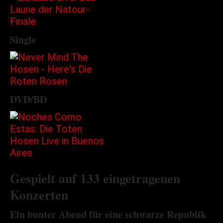
Single
DVD/BD
Gespielt auf 133 eingetragenen
Konzerten
Ein bunter Abend für eine schwarze Republik