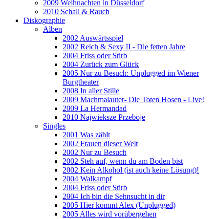
2009 Weihnachten in Düsseldorf
2010 Schall & Rauch
Diskographie
Alben
2002 Auswärtsspiel
2002 Reich & Sexy II - Die fetten Jahre
2004 Friss oder Stirb
2004 Zurück zum Glück
2005 Nur zu Besuch: Unplugged im Wiener
Burgtheater
2008 In aller Stille
2009 Machmalauter- Die Toten Hosen - Live!
2009 La Hermandad
2010 Najwieksze Przeboje
Singles
2001 Was zählt
2002 Frauen dieser Welt
2002 Nur zu Besuch
2002 Steh auf, wenn du am Boden bist
2002 Kein Alkohol (ist auch keine Lösung)!
2004 Walkampf
2004 Friss oder Stirb
2004 Ich bin die Sehnsucht in dir
2005 Hier kommt Alex (Unplugged)
2005 Alles wird vorübergehen