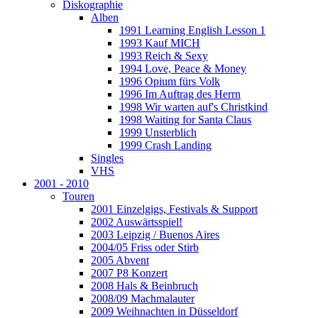
Diskographie
Alben
1991 Learning English Lesson 1
1993 Kauf MICH
1993 Reich & Sexy
1994 Love, Peace & Money
1996 Opium fürs Volk
1996 Im Auftrag des Herrn
1998 Wir warten auf's Christkind
1998 Waiting for Santa Claus
1999 Unsterblich
1999 Crash Landing
Singles
VHS
2001 - 2010
Touren
2001 Einzelgigs, Festivals & Support
2002 Auswärtsspiel!
2003 Leipzig / Buenos Aires
2004/05 Friss oder Stirb
2005 Abvent
2007 P8 Konzert
2008 Hals & Beinbruch
2008/09 Machmalauter
2009 Weihnachten in Düsseldorf