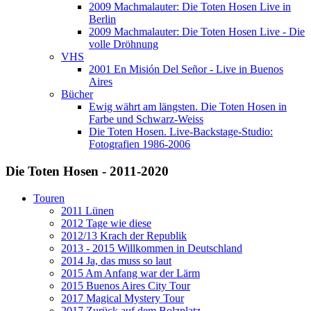
2009 Machmalauter: Die Toten Hosen Live in
Berlin
2009 Machmalauter: Die Toten Hosen Live - Die
volle Dröhnung
VHS
2001 En Misión Del Señor - Live in Buenos
Aires
Bücher
Ewig währt am längsten. Die Toten Hosen in
Farbe und Schwarz-Weiss
Die Toten Hosen. Live-Backstage-Studio:
Fotografien 1986-2006
Die Toten Hosen - 2011-2020
Touren
2011 Lünen
2012 Tage wie diese
2012/13 Krach der Republik
2013 - 2015 Willkommen in Deutschland
2014 Ja, das muss so laut
2015 Am Anfang war der Lärm
2015 Buenos Aires City Tour
2017 Magical Mystery Tour
2017 Zurück auf dem Bolzplatz