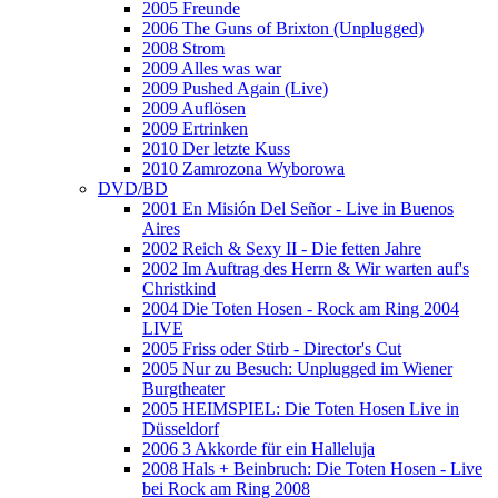
2005 Freunde
2006 The Guns of Brixton (Unplugged)
2008 Strom
2009 Alles was war
2009 Pushed Again (Live)
2009 Auflösen
2009 Ertrinken
2010 Der letzte Kuss
2010 Zamrozona Wyborowa
DVD/BD
2001 En Misión Del Señor - Live in Buenos
Aires
2002 Reich & Sexy II - Die fetten Jahre
2002 Im Auftrag des Herrn & Wir warten auf's
Christkind
2004 Die Toten Hosen - Rock am Ring 2004
LIVE
2005 Friss oder Stirb - Director's Cut
2005 Nur zu Besuch: Unplugged im Wiener
Burgtheater
2005 HEIMSPIEL: Die Toten Hosen Live in
Düsseldorf
2006 3 Akkorde für ein Halleluja
2008 Hals + Beinbruch: Die Toten Hosen - Live
bei Rock am Ring 2008