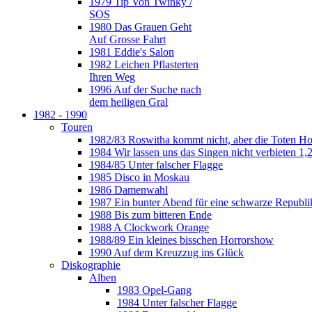
1979 Tip Von Twinky /
SOS
1980 Das Grauen Geht
Auf Grosse Fahrt
1981 Eddie's Salon
1982 Leichen Pflasterten
Ihren Weg
1996 Auf der Suche nach
dem heiligen Gral
1982 - 1990
Touren
1982/83 Roswitha kommt nicht, aber die Toten H
1984 Wir lassen uns das Singen nicht verbieten 1,2
1984/85 Unter falscher Flagge
1985 Disco in Moskau
1986 Damenwahl
1987 Ein bunter Abend für eine schwarze Republi
1988 Bis zum bitteren Ende
1988 A Clockwork Orange
1988/89 Ein kleines bisschen Horrorshow
1990 Auf dem Kreuzzug ins Glück
Diskographie
Alben
1983 Opel-Gang
1984 Unter falscher Flagge