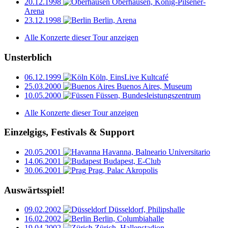
20.12.1998
Oberhausen, König-Pilsener-
Arena
23.12.1998
Berlin, Arena
Alle Konzerte dieser Tour anzeigen
Unsterblich
06.12.1999
Köln, EinsLive Kultcafé
25.03.2000
Buenos Aires, Museum
10.05.2000
Füssen, Bundesleistungszentrum
Alle Konzerte dieser Tour anzeigen
Einzelgigs, Festivals & Support
20.05.2001
Havanna, Balneario Universitario
14.06.2001
Budapest, E-Club
30.06.2001
Prag, Palac Akropolis
Auswärtsspiel!
09.02.2002
Düsseldorf, Philipshalle
16.02.2002
Berlin, Columbiahalle
19.04.2002
Zürich, Hallenstadion