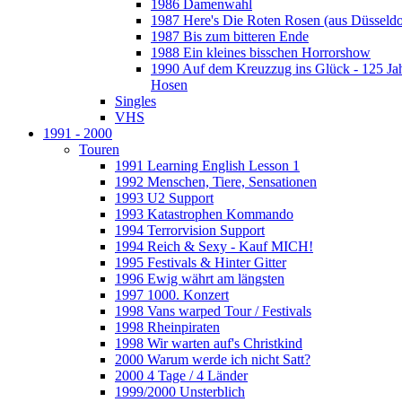
1986 Damenwahl
1987 Here's Die Roten Rosen (aus Düsseldo
1987 Bis zum bitteren Ende
1988 Ein kleines bisschen Horrorshow
1990 Auf dem Kreuzzug ins Glück - 125 Ja
Hosen
Singles
VHS
1991 - 2000
Touren
1991 Learning English Lesson 1
1992 Menschen, Tiere, Sensationen
1993 U2 Support
1993 Katastrophen Kommando
1994 Terrorvision Support
1994 Reich & Sexy - Kauf MICH!
1995 Festivals & Hinter Gitter
1996 Ewig währt am längsten
1997 1000. Konzert
1998 Vans warped Tour / Festivals
1998 Rheinpiraten
1998 Wir warten auf's Christkind
2000 Warum werde ich nicht Satt?
2000 4 Tage / 4 Länder
1999/2000 Unsterblich