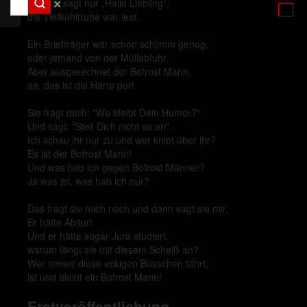
✕
Und sie sagt nur „Hallo Liebling“,
die Tiefkühltruhe war leer.
Ein Briefträger wär schon schlimm genug,
oder jemand von der Müllabfuhr.
Aber ausgerechnet der Bofrost Mann,
aa, das ist die Härte pur!
Sie fragt mich: "Wo bleibt Dein Humor?"
Und sagt: "Stell Dich nicht so an".
Ich schau ihr nur zu und wer kniet über ihr?
Es ist der Bofrost Mann!
Und was hab ich gegen Bofrost Männer?
Ja was ist, was hab ich nur?
Das fragt sie mich noch und dann sagt sie mir,
Er hätte Abitur!
Und er hätte sogar Jura studiert,
warum fängt sie mit diesem Scheiß an?
Wer immer diese eckigen Büsschen fährt,
ist und bleibt ein Bofrost Mann!
Erstveröffentlichung