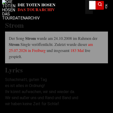
✕
Strom
Strom
Der Song
wurde am 24.10.2008 im Rahmen der
Strom
Single veröffentlicht. Zuletzt wurde dieser
am
25.07.2026 in Freiburg
und insgesamt
183 Mal
live
gespielt.
Lyrics
Schachmatt, guten Tag
es ist alles in Ordnung!
Ihr könnt aufwachen, wir sind wieder da.
Wir sind außer uns und Rand und Band und
wir haben keine Zeit für Schlaf.