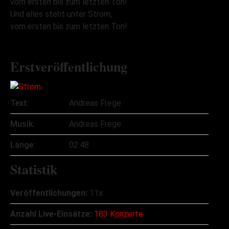
vom ersten bis zum letzten Ton!
Und alles steht unter Strom,
vom ersten bis zum letzten Ton!
Erstveröffentlichung
Text:
Andreas Frege
Musik:
Andreas Frege
Länge:
02:48
Statistik
Veröffentlichungen:
11x
Anzahl Live-Einsätze:
183 Konzerte